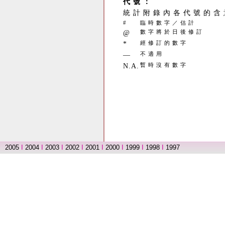
代 號 ：
統 計 附 錄 內 各 代 號 的 含
#
臨 時 數 字 ／ 估 計
@
數 字 將 於 日 後 修 訂
*
經 修 訂 的 數 字
—
不 適 用
N.A.
暫 時 沒 有 數 字
2005
I
2004
I
2003
I
2002
I
2001
I
2000
I
1999
I
1998
I
1997