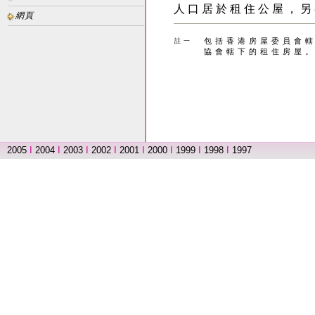
人 口 居 於 租 住 公 屋 ， 另 
網頁
包 括 香 港 房 屋 委 員 會 轄
註 一
協 會 轄 下 的 租 住 房 屋 。
2005
I
2004
I
2003
I
2002
I
2001
I
2000
I
1999
I
1998
I
1997