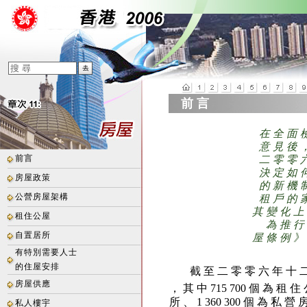
前 言
在 全 面 
意 見 後 
前言
二 零 零 
決 定 如 
房屋政策
的 新 機 
公營房屋架構
租 戶 的 
其 變 化 上
租住公屋
為 推 行
自置居所
屋 條 例 》
有特別需要人士
的住屋安排
截 至 二 零 零 六 年 十 二 
房屋供應
， 其 中 715 700 個 為 租 住
所 、 1 360 300 個 為 私 營
私人樓宇