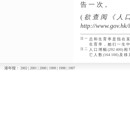
告 一 次 。
(
欲 查 阅 《 人 口
http://www.gov.hk/
注 一
总 和 生 育 率 是 指 在 某
生 育 率 ， 她 们 一 生 中
注 二
人 口 增 幅 (
292 400
) 相
亡 人 数 (
164 100
) 及 移 
港年报：
|
|
|
|
|
2002
2001
2000
1999
1998
1997