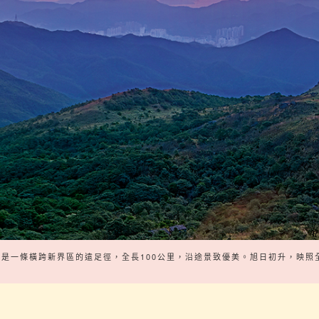
是一條橫跨新界區的遠足徑，全長100公里，沿途景致優美。旭日初升，映照