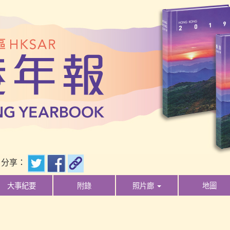
分享：
大事紀要
附錄
照片廊
地圖