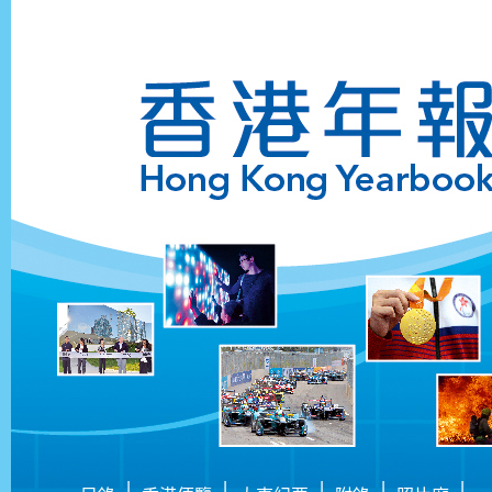
|
|
|
|
|