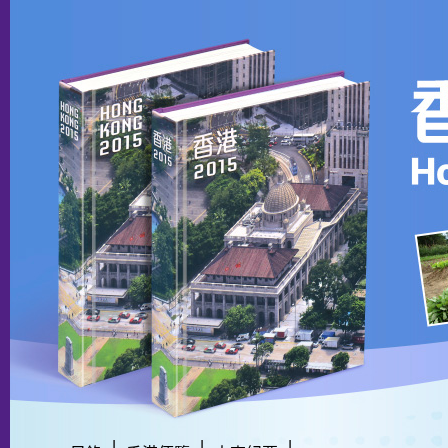
|
|
|