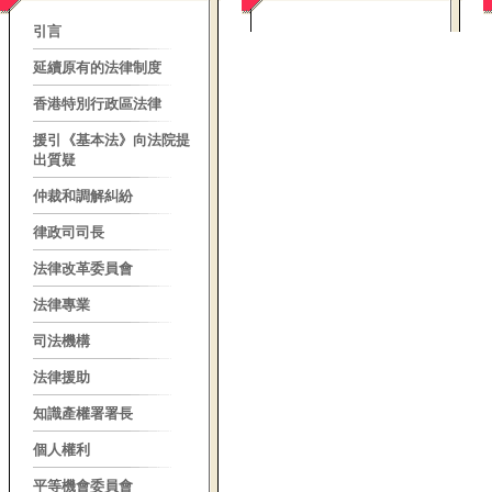
引言
延續原有的法律制度
香港特別行政區法律
援引
《
基本法
》
向法院提
出質疑
仲裁和調解糾紛
律政司司長
法律改革委員會
法律專業
司法機構
法律援助
知識產權署署長
個人權利
平等機會委員會